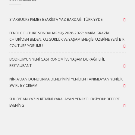
STARBUCKS PEMBE BEARISTA YAZ BARDAĞI TÜRKIYE’DE
FENDI COUTURE SONBAHAR/KIŞ 2026-2027: MARIA GRAZIA
CHIURI’DEN BEDEN, ÖZGÜRLÜK VE YAŞAM ENERJISI ÜZERINE YENI BIR
COUTURE YORUMU
BODRUM’UN YENI GASTRONOMI VE YAŞAM DURAĞI: EFİL
RESTAURANT
NINJA’DAN DONDURMA DENEYIMINI YENIDEN TANIMLAYAN YENILIK:
SWIRL BY CREAMI
SUUD’DAN YAZIN RITMINI YAKALAYAN YENI KOLEKSIYON: BEFORE
EVENING