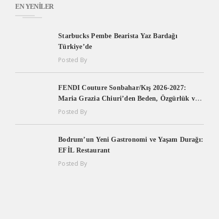
EN YENILER
Starbucks Pembe Bearista Yaz Bardağı
Türkiye’de
Posted By
FENDI Couture Sonbahar/Kış 2026-2027:
Maria Grazia Chiuri’den Beden, Özgürlük ve
Yaşam Enerjisi Üzerine Yeni Bir Couture
Posted By
Yorumu
Bodrum’un Yeni Gastronomi ve Yaşam Durağı:
EFİL Restaurant
Posted By