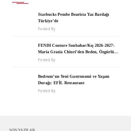
Starbucks Pembe Bearista Yaz Bardağı
Türkiye’de
Posted By
FENDI Couture Sonbahar/Kış 2026-2027:
Maria Grazia Chiuri’den Beden, Özgürlük
ve Yaşam Enerjisi Üzerine Yeni Bir Couture
Posted By
Yorumu
Bodrum’un Yeni Gastronomi ve Yaşam
Durağı: EFİL Restaurant
Posted By
SON YAZILAR