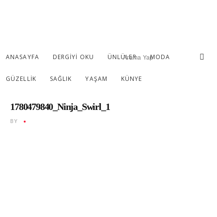
ANASAYFA
DERGIYI OKU
ÜNLÜLER
MODA
GÜZELLIK
SAĞLIK
YAŞAM
KÜNYE
1780479840_Ninja_Swirl_1
BY