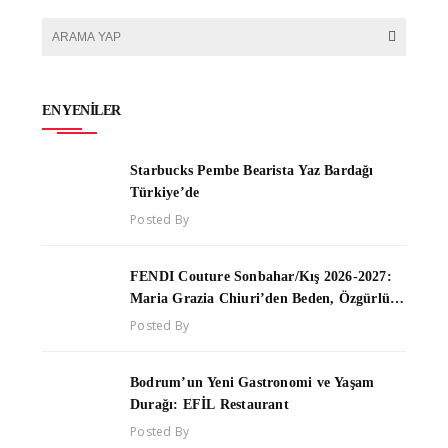
EN YENILER
Starbucks Pembe Bearista Yaz Bardağı
Türkiye’de
Posted By
FENDI Couture Sonbahar/Kış 2026-2027:
Maria Grazia Chiuri’den Beden, Özgürlük
ve Yaşam Enerjisi Üzerine Yeni Bir Couture
Posted By
Yorumu
Bodrum’un Yeni Gastronomi ve Yaşam
Durağı: EFİL Restaurant
Posted By