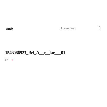
1543086923_Bel_A__r__lar___01
BY