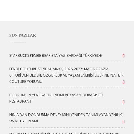
SON YAZILAR
STARBUCKS PEMBE BEARISTA YAZ BARDAĞI TÜRKIYE’DE
FENDI COUTURE SONBAHAR/KIŞ 2026-2027: MARIA GRAZIA
CHIURI’DEN BEDEN, ÖZGÜRLÜK VE YAŞAM ENERJISI ÜZERINE YENI BIR
COUTURE YORUMU
BODRUM’UN YENI GASTRONOMI VE YAŞAM DURAĞI: EFİL
RESTAURANT
NINJA’DAN DONDURMA DENEYIMINI YENIDEN TANIMLAYAN YENILIK:
SWIRL BY CREAMI