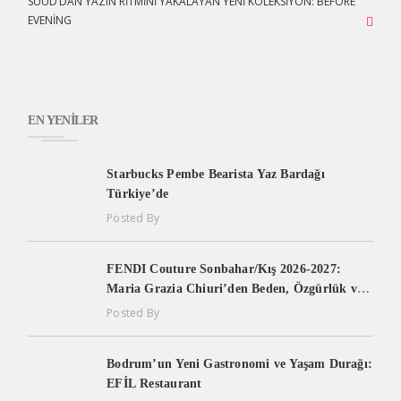
SUUD’DAN YAZIN RITMINI YAKALAYAN YENI KOLEKSIYON: BEFORE
EVENING
EN YENILER
Starbucks Pembe Bearista Yaz Bardağı
Türkiye’de
Posted By
FENDI Couture Sonbahar/Kış 2026-2027:
Maria Grazia Chiuri’den Beden, Özgürlük ve
Yaşam Enerjisi Üzerine Yeni Bir Couture
Posted By
Yorumu
Bodrum’un Yeni Gastronomi ve Yaşam Durağı:
EFİL Restaurant