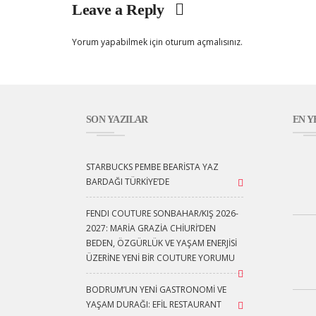
Leave a Reply
Yorum yapabilmek için
oturum açmalısınız
.
SON YAZILAR
EN Y
STARBUCKS PEMBE BEARISTA YAZ
BARDAĞI TÜRKIYE’DE
FENDI COUTURE SONBAHAR/KIŞ 2026-
2027: MARIA GRAZIA CHIURI’DEN
BEDEN, ÖZGÜRLÜK VE YAŞAM ENERJISI
ÜZERINE YENI BIR COUTURE YORUMU
BODRUM’UN YENI GASTRONOMI VE
YAŞAM DURAĞI: EFİL RESTAURANT