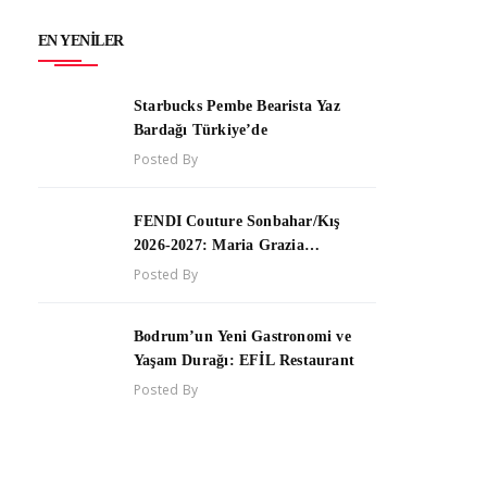
EN YENILER
Starbucks Pembe Bearista Yaz
Bardağı Türkiye’de
Posted By
FENDI Couture Sonbahar/Kış
2026-2027: Maria Grazia
Chiuri’den Beden, Özgürlük ve
Posted By
Yaşam Enerjisi Üzerine Yeni Bir
Couture Yorumu
Bodrum’un Yeni Gastronomi ve
Yaşam Durağı: EFİL Restaurant
Posted By