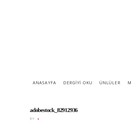
ANASAYFA
DERGIYI OKU
ÜNLÜLER
M
adobestock_82912936
BY