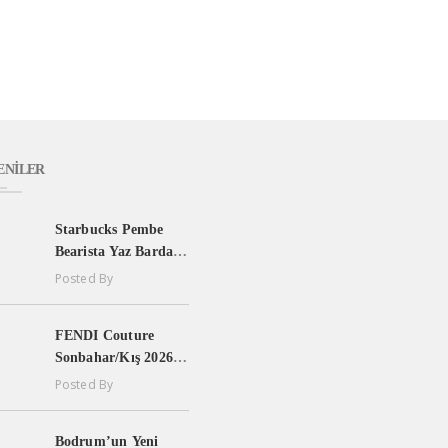
ENILER
Starbucks Pembe
Bearista Yaz Bardağı
Türkiye’de
Posted By
FENDI Couture
Sonbahar/Kış 2026-
2027: Maria Grazia
Posted By
Chiuri’den Beden,
Özgürlük ve Yaşam
Bodrum’un Yeni
Enerjisi Üzerine Yeni